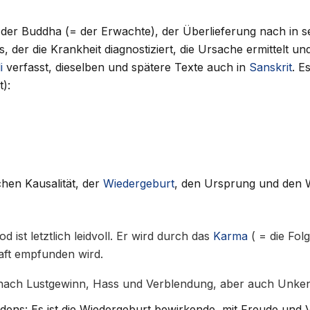
 der Buddha (= der Erwachte), der Überlieferung nach in s
es, der die Krankheit diagnostiziert, die Ursache ermittelt 
i
verfasst, dieselben und spätere Texte auch in
Sanskrit
. E
t):
hen Kausalität, der
Wiedergeburt
, den Ursprung und den 
ist letztlich leidvoll. Er wird durch das
Karma
( = die Folg
haft empfunden wird.
st nach Lustgewinn, Hass und Verblendung, aber auch Unk
dens: Es ist die Wiedergeburt bewirkende, mit Freude und 