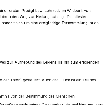
einer ersten Predigt bzw. Lehrrede im Wildpark von
und dann den Weg zur Heilung aufzeigt. Die ältesten
s handelt sich um eine dreigliedrige Textsammlung, auch
Weg zur Aufhebung des Leidens bis hin zum erlösenden
e der Taten) gesteuert. Auch das Glück ist ein Teil des
enntnis von der Bestimmung des Menschen.
Vergnügen verbundene Gier (tanha), die mal hier, mal dort