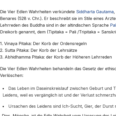
Die Vier Edlen Wahrheiten verkündete
Siddharta Gautama
,
Benares (528 v. Chr.). Er beschreibt sie im Stile eines Arzt
Lehrreden des Buddha sind in der altindischen Sprache
Pal
Dreikorb genannt, dem (Tipitaka = Pali /Tripitaka = Sanskri
1. Vinaya Pitaka: Der Korb der Ordensregeln
2. Sutta Pitaka: Der Korb der Lehrsätze
3. Abhidhamma Pitaka: der Korb der Höheren Lehrreden
Die Vier Edlen Wahrheiten behandeln das Gesetz der ethisc
Verlöschen:
Das Leben im Daseinskreislauf zwischen Geburt und Tod 
Leidens, weil es vergänglich ist und der Verlust schmerz
Ursachen des Leidens sind Ich-Sucht, Gier, der Dur
„Dies, Mönche, ist die Edle Wahrheit vom Ursprung des Lei