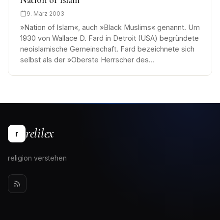
9. März 2003
»Nation of Islam«, auch »Black Muslims« genannt. Um
1930 von Wallace D. Fard in Detroit (USA) begründete
neoislamische Gemeinschaft. Fard bezeichnete sich
selbst als der »Oberste Herrscher des…
relilex
r
religion verstehen