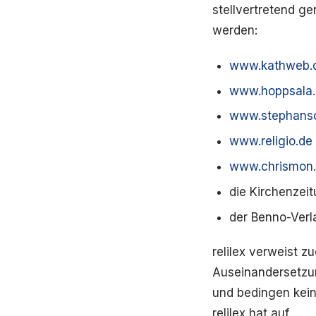
stellvertretend g
werden:
www.kathweb.
www.hoppsala.
www.stephans
www.religio.de
www.chrismon
die Kirchenzei
der Benno-Verl
relilex verweist z
Auseinandersetz
und bedingen kein
relilex hat auf