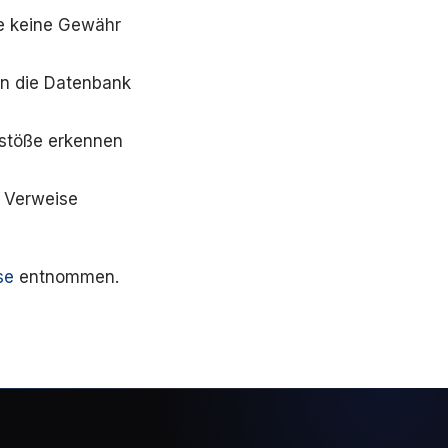
te keine Gewähr
 In die Datenbank
rstöße erkennen
 Verweise
se
entnommen.