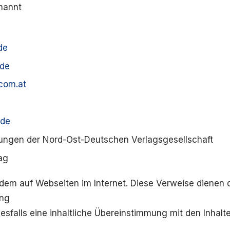
enannt
de
de
com.at
.de
tungen der Nord-Ost-Deutschen Verlagsgesellschaft
ag
udem auf Webseiten im Internet. Diese Verweise dienen d
ung
esfalls eine inhaltliche Übereinstimmung mit den Inhal