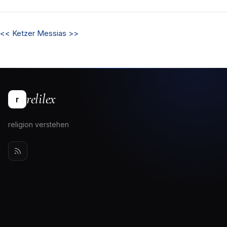
<<
Ketzer
Messias
>>
relilex
r
religion verstehen