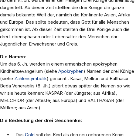
Ab dem 14. Jh. wurde einer der Heiligen Drei Könige dunkelhäutig
dargestellt. Ab dieser Zeit stellten die drei Könige die ganze
damals bekannte Welt dar, nämlich die Kontinente Asien, Afrika
und Europa. Das sollte bedeuten, dass Gott für alle Menschen
gekommen ist. Ab dieser Zeit stellten die Drei Könige auch die
drei Lebensphasen oder Lebensalter des Menschen dar:
Jugendlicher, Erwachsener und Greis.
Die Namen:
Um das 6. Jh. werden in einem armenischen apokryphen
Kindheitsevangelium (siehe
Apokryphen
) Namen der drei Könige
(siehe
Zahlensymbolik
) genannt : Kasar, Melkon und Balthasar.
Beda Venerabilis (8. Jh.) zitiert etwas später die Namen so wie
wir sie heute kennen: KASPAR (der Jüngste; aus Afrika),
MELCHIOR (der Älteste; aus Europa) und BALTHASAR (der
Mittlere; aus Asien).
Die Bedeutung der drei Geschenke:
Das
Gold
soll das Kind als den neu geborenen König