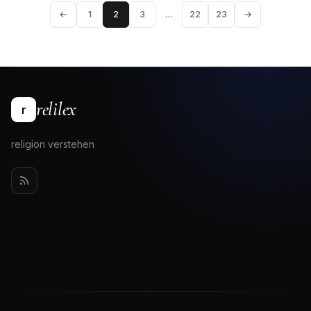
←
1
2
3
…
22
23
→
relilex
r
religion verstehen