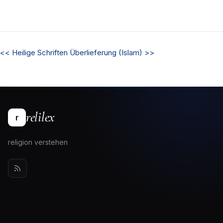
<<
Heilige Schriften
Überlieferung (Islam)
>>
relilex
r
religion verstehen