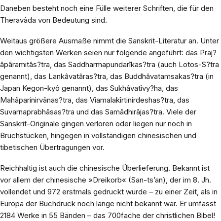
Daneben besteht noch eine Fülle weiterer Schriften, die für den
Theravâda von Bedeutung sind.
Weitaus größere Ausmaße nimmt die Sanskrit-Literatur an. Unter
den wichtigsten Werken seien nur folgende angeführt: das Praj?
âpâramitâs?tra, das Saddharmapundarîkas?tra (auch Lotos-S?tra
genannt), das Lankâvatâras?tra, das Buddhâvatamsakas?tra (in
Japan Kegon-kyô genannt), das Sukhâvatîvy?ha, das
Mahâparinirvânas?tra, das Viamalakîrtinirdeshas?tra, das
Suvarnaprabhâsas?tra und das Samâdhirâjas?tra. Viele der
Sanskrit-Originale gingen verloren oder liegen nur noch in
Bruchstücken, hingegen in vollständigen chinesischen und
tibetischen Übertragungen vor.
Reichhaltig ist auch die chinesische Überlieferung. Bekannt ist
vor allem der chinesische »Dreikorb« (San-ts’an), der im 8. Jh.
vollendet und 972 erstmals gedruckt wurde – zu einer Zeit, als in
Europa der Buchdruck noch lange nicht bekannt war. Er umfasst
2184 Werke in 55 Bänden – das 700fache der christlichen Bibel!