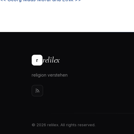
relilex
r
religion verstehen
© 2026 relilex. All rights reserved.