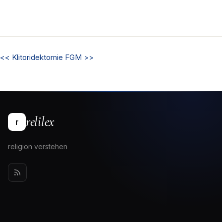
<<
Klitoridektomie
FGM
>>
relilex
r
religion verstehen