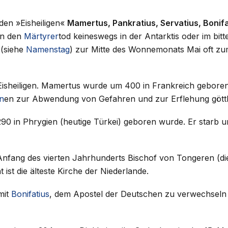
 den »Eisheiligen«
Mamertus, Pankratius, Servatius, Bonifa
en den
Märtyrer
tod keineswegs in der Antarktis oder im bitte
 (siehe
Namenstag
) zur Mitte des Wonnemonats Mai oft zu
e Eisheiligen. Mamertus wurde um 400 in Frankreich gebor
n
en zur Abwendung von Gefahren und zur Erflehung göttli
290 in Phrygien (heutige Türkei) geboren wurde. Er starb u
nfang des vierten Jahrhunderts Bischof von Tongeren (die ä
 ist die älteste Kirche der Niederlande.
 mit
Bonifatius
, dem Apostel der Deutschen zu verwechseln is