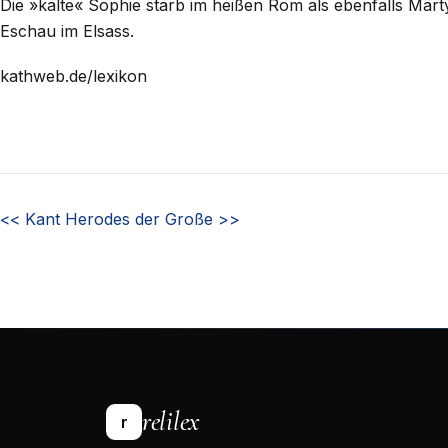
Die »kalte« Sophie starb im heißen Rom als ebenfalls Märtyr
Eschau im Elsass.
kathweb.de/lexikon
<<
Kant
Herodes der Große
>>
relilex
r