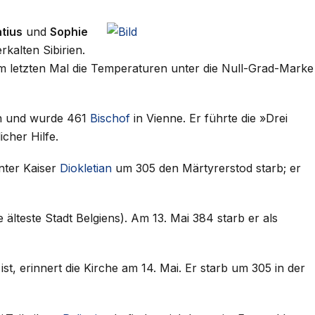
tius
und
Sophie
rkalten Sibirien.
m letzten Mal die Temperaturen unter die Null-Grad-Marke
en und wurde 461
Bischof
in Vienne. Er führte die »Drei
cher Hilfe.
nter Kaiser
Diokletian
um 305 den Märtyrerstod starb; er
lteste Stadt Belgiens). Am 13. Mai 384 starb er als
t, erinnert die Kirche am 14. Mai. Er starb um 305 in der