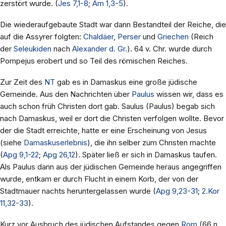
zerstört wurde. (
Jes 7,1-8
;
Am 1,3-5
).
Die wiederaufgebaute Stadt war dann Bestandteil der Reiche, die
auf die Assyrer folgten:
Chaldäer
,
Perser
und
Griechen
(Reich
der
Seleukiden
nach
Alexander d. Gr.
). 64 v. Chr. wurde durch
Pompejus erobert und so Teil des römischen Reiches.
Zur Zeit des
NT
gab es in Damaskus eine große jüdische
Gemeinde. Aus den Nachrichten über
Paulus
wissen wir, dass es
auch schon früh Christen dort gab. Saulus (Paulus) begab sich
nach Damaskus, weil er dort die Christen verfolgen wollte. Bevor
der die Stadt erreichte, hatte er eine Erscheinung von Jesus
(siehe
Damaskuserlebnis
), die ihn selber zum Christen machte
(
Apg 9,1-22
;
Apg 26,12
). Später ließ er sich in Damaskus taufen.
Als Paulus dann aus der jüdischen Gemeinde heraus angegriffen
wurde, entkam er durch Flucht in einem Korb, der von der
Stadtmauer nachts heruntergelassen wurde (
Apg 9,23-31
;
2.Kor
11,32-33
).
Kurz vor Ausbruch des jüdischen Aufstandes gegen
Rom
(66 n.