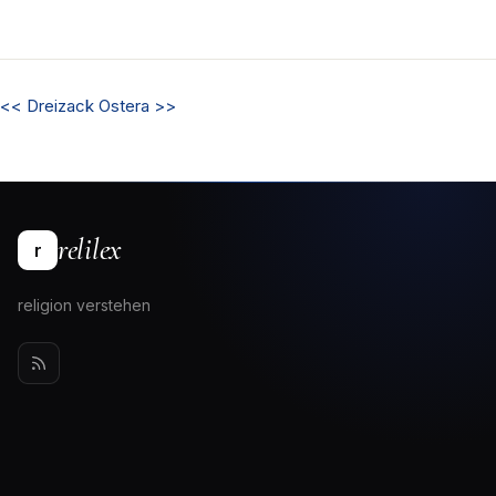
<<
Dreizack
Ostera
>>
relilex
r
religion verstehen