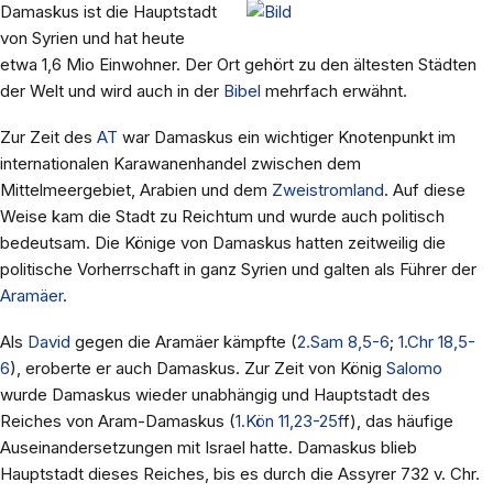
Damaskus ist die Hauptstadt
von Syrien und hat heute
etwa 1,6 Mio Einwohner. Der Ort gehört zu den ältesten Städten
der Welt und wird auch in der
Bibel
mehrfach erwähnt.
Zur Zeit des
AT
war Damaskus ein wichtiger Knotenpunkt im
internationalen Karawanenhandel zwischen dem
Mittelmeergebiet, Arabien und dem
Zweistromland
. Auf diese
Weise kam die Stadt zu Reichtum und wurde auch politisch
bedeutsam. Die Könige von Damaskus hatten zeitweilig die
politische Vorherrschaft in ganz Syrien und galten als Führer der
Aramäer
.
Als
David
gegen die Aramäer kämpfte (
2.Sam 8,5-6
;
1.Chr 18,5-
6
), eroberte er auch Damaskus. Zur Zeit von König
Salomo
wurde Damaskus wieder unabhängig und Hauptstadt des
Reiches von Aram-Damaskus (
1.Kön 11,23-25f
f), das häufige
Auseinandersetzungen mit Israel hatte. Damaskus blieb
Hauptstadt dieses Reiches, bis es durch die Assyrer 732 v. Chr.