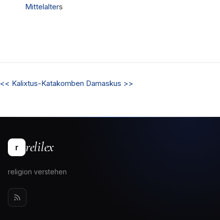
Mittelalter
s
<<
Kalixtus-Katakomben
Damaskus
>>
relilex
r
religion verstehen