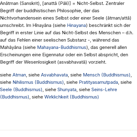
Anâtman (Sanskrit), [anattâ (Pâli)] = Nicht-Selbst. Zentraler
Begriff der buddhistischen Philosophie, der das
Nichtvorhandensein eines Selbst oder einer Seele (âtman/attâ)
umschreibt. Im Hînayâna (siehe
Hinayana
) beschränkt sich der
Begriff in erster Linie auf das Nicht-Selbst des Menschen – d.h.
auf das Fehlen einer seelischen Substanz -, während das
Mahâyâna (siehe
Mahayana-Buddhismus
), das generell allen
Erscheinungen eine Eigennatur oder ein Selbst abspricht, den
Begriff der Wesenlosigkeit (asvabhavatâ) vorzieht.
siehe
Atman
, siehe
Asvabhavata
, siehe
Mensch (Buddhismus)
,
siehe
Nihilismus (Buddhismus)
, siehe
Pratityasamutpada
, siehe
Seele (Buddhismus)
, siehe
Shunyata
, siehe
Seins-Lehre
(Buddhismus)
, siehe
Wirklichkeit (Buddhismus)