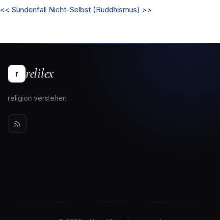
<<
Sündenfall
Nicht-Selbst (Buddhismus)
>>
relilex
r
religion verstehen