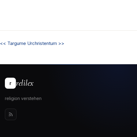
<<
Targume
Urchristentum
>>
relilex
r
religion verstehen