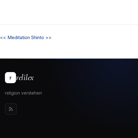
<<
Meditation
Shinto
>>
relilex
r
religion verstehen