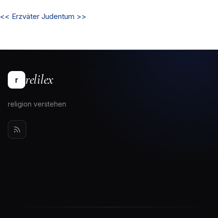
<<
Erzväter
Judentum
>>
relilex
r
religion verstehen