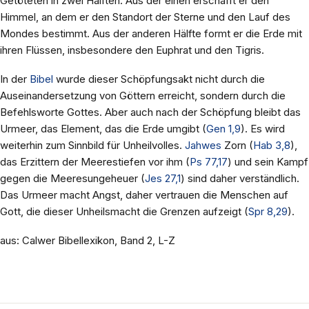
Getöteten in zwei Hälften. Aus der einen erschafft er den
Himmel, an dem er den Standort der Sterne und den Lauf des
Mondes bestimmt. Aus der anderen Hälfte formt er die Erde mit
ihren Flüssen, insbesondere den Euphrat und den Tigris.
In der
Bibel
wurde dieser Schöpfungsakt nicht durch die
Auseinandersetzung von Göttern erreicht, sondern durch die
Befehlsworte Gottes. Aber auch nach der Schöpfung bleibt das
Urmeer, das Element, das die Erde umgibt (
Gen 1,9
). Es wird
weiterhin zum Sinnbild für Unheilvolles.
Jahwes
Zorn (
Hab 3,8
),
das Erzittern der Meerestiefen vor ihm (
Ps 77,17
) und sein Kampf
gegen die Meeresungeheuer (
Jes 27,1
) sind daher verständlich.
Das Urmeer macht Angst, daher vertrauen die Menschen auf
Gott, die dieser Unheilsmacht die Grenzen aufzeigt (
Spr 8,29
).
aus: Calwer Bibellexikon, Band 2, L-Z