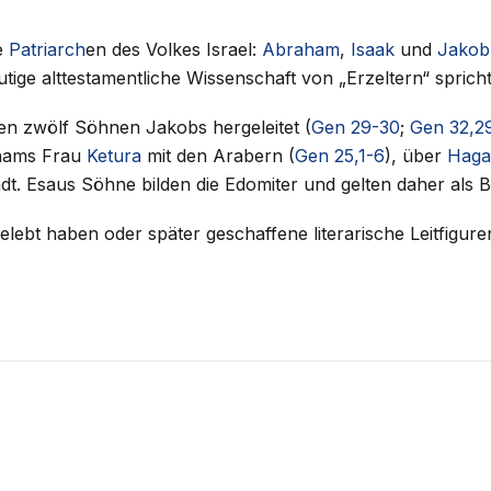
e
Patriarch
en des Volkes Israel:
Abraham
,
Isaak
und
Jakob
utige alttestamentliche Wissenschaft von „Erzeltern“ spricht
den zwölf Söhnen Jakobs hergeleitet (
Gen 29-30
;
Gen 32,2
ahams Frau
Ketura
mit den Arabern (
Gen 25,1-6
), über
Haga
dt. Esaus Söhne bilden die Edomiter und gelten daher als B
gelebt haben oder später geschaffene literarische Leitfigur