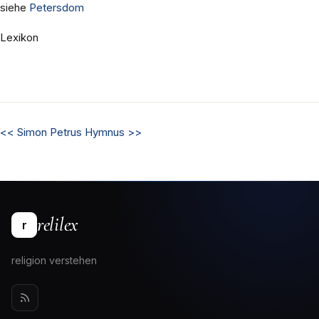
siehe
Petersdom
Lexikon
<<
Simon Petrus
Hymnus
>>
relilex
r
religion verstehen