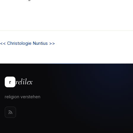
<<
Christologie
Nuntius
>>
relilex
r
religion verstehen