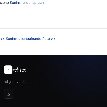
siehe
Konfirmandenspruch
<<
Konfirmationsurkunde
Pate
>>
relilex
r
religion verstehen