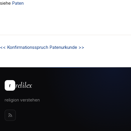
siehe
Paten
<<
Konfirmationsspruch
Patenurkunde
>>
relilex
r
religion verstehen