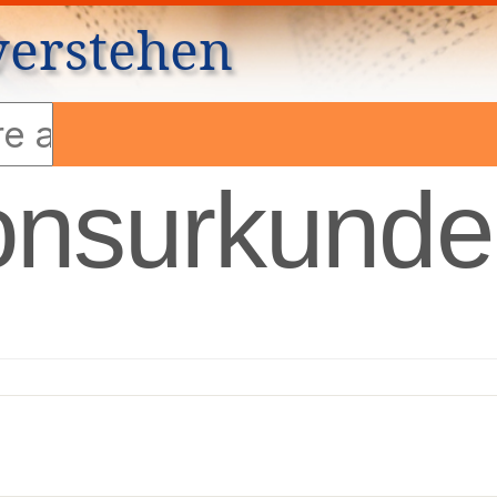
verstehen
onsurkunde