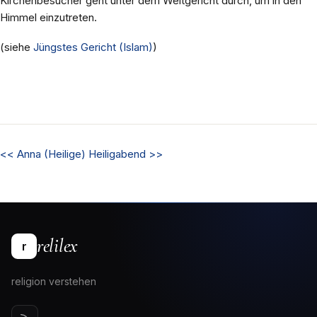
Kirchenbesucher geht unter dem Weltgericht durch, um in den
Himmel einzutreten.
(siehe
Jüngstes Gericht (Islam)
)
<<
Anna (Heilige)
Heiligabend
>>
relilex
r
religion verstehen