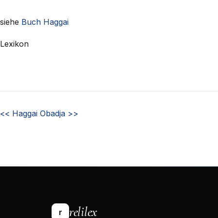
siehe
Buch Haggai
Lexikon
<<
Haggai
Obadja
>>
relilex
r