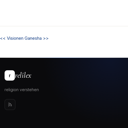
<<
Visionen
Ganesha
>>
relilex
r
religion verstehen