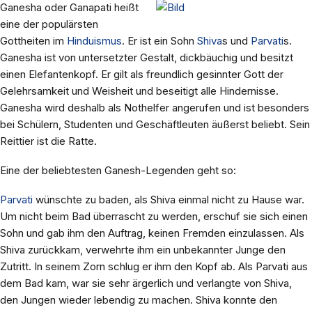
Ganesha oder Ganapati heißt
eine der populärsten
Gottheiten im
Hinduismus
. Er ist ein Sohn
Shiva
s und
Parvati
s.
Ganesha ist von untersetzter Gestalt, dickbäuchig und besitzt
einen Elefantenkopf. Er gilt als freundlich gesinnter Gott der
Gelehrsamkeit und Weisheit und beseitigt alle Hindernisse.
Ganesha wird deshalb als Nothelfer angerufen und ist besonders
bei Schülern, Studenten und Geschäftleuten äußerst beliebt. Sein
Reittier ist die Ratte.
Eine der beliebtesten Ganesh-Legenden geht so:
Parvati
wünschte zu baden, als Shiva einmal nicht zu Hause war.
Um nicht beim Bad überrascht zu werden, erschuf sie sich einen
Sohn und gab ihm den Auftrag, keinen Fremden einzulassen. Als
Shiva zurückkam, verwehrte ihm ein unbekannter Junge den
Zutritt. In seinem Zorn schlug er ihm den Kopf ab. Als Parvati aus
dem Bad kam, war sie sehr ärgerlich und verlangte von Shiva,
den Jungen wieder lebendig zu machen. Shiva konnte den