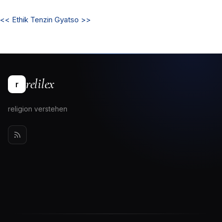
<<
Ethik
Tenzin Gyatso
>>
relilex
r
religion verstehen