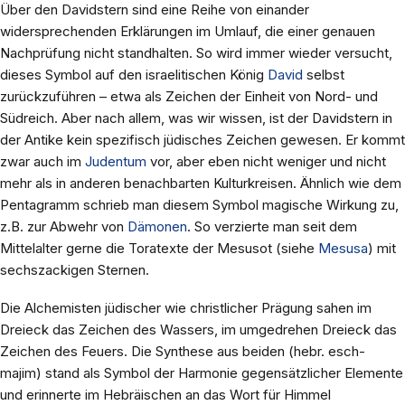
Über den Davidstern sind eine Reihe von einander
widersprechenden Erklärungen im Umlauf, die einer genauen
Nachprüfung nicht standhalten. So wird immer wieder versucht,
dieses Symbol auf den israelitischen König
David
selbst
zurückzuführen – etwa als Zeichen der Einheit von Nord- und
Südreich. Aber nach allem, was wir wissen, ist der Davidstern in
der Antike kein spezifisch jüdisches Zeichen gewesen. Er kommt
zwar auch im
Judentum
vor, aber eben nicht weniger und nicht
mehr als in anderen benachbarten Kulturkreisen. Ähnlich wie dem
Pentagramm schrieb man diesem Symbol magische Wirkung zu,
z.B. zur Abwehr von
Dämonen
. So verzierte man seit dem
Mittelalter gerne die Toratexte der Mesusot (siehe
Mesusa
) mit
sechszackigen Sternen.
Die Alchemisten jüdischer wie christlicher Prägung sahen im
Dreieck das Zeichen des Wassers, im umgedrehen Dreieck das
Zeichen des Feuers. Die Synthese aus beiden (hebr. esch-
majim) stand als Symbol der Harmonie gegensätzlicher Elemente
und erinnerte im Hebräischen an das Wort für Himmel