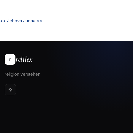
<<
Jehova
Judäa
>>
relilex
r
religion verstehen