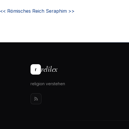
<<
Römisches Reich
Seraphim
>>
relilex
r
religion verstehen