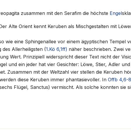
Areopagita zusammen mit den Serafim die höchste
Engel
skl
Der Alte Orient kennt Keruben als Mischgestalten mit Lö
so wie eine Sphingenallee vor einem ägyptischen Tempel vo
es Allerheiligsten (
1.Kö 6,1ff)
näher beschrieben. Zwei ve
g Wert. Prinzipiell widerspricht dieser Text nicht der Visi
ügel und ein jeder hat vier Gesichter: Löwe, Stier, Adler u
et. Zusammen mit der Weltzahl vier stellen die Keruben hö
) werden diese Keruben immer phantasievoller. In
Offb 4,6-
sechs Flügel, Sanctus) vermischt. Als solche konnten sie 