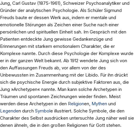
Jung, Carl Gustav (1875-1961), Schweizer Psychoanalytiker und
Gründer der analytischen Psychologie. Als Schüler Sigmund
Freuds baute er dessen Werk aus, indem er mentale und
emotionelle Störungen als Zeichen einer Suche nach einer
persönlichen und spirituellen Einheit sah. Im Gespräch mit den
Patienten entdeckte Jung gewisse Gedankenzüge und
Erinnerungen mit starkem emotionalem Charakter, die er
Komplexe nannte. Durch diese Psychologie der Komplexe wurde
er in der ganzen Welt bekannt. Ab 1912 wendete Jung sich von
den Auffassungen Freuds ab, vor allem von der des
Unbewussten im Zusammenhang mit der Libido. Für ihn drückt
sich die psychische Energie durch subjektive Faktoren aus, die
Jung »Archetypen« nannte. Man kann solche Archetypen in
Träumen und spontanen Zeichnungen wieder finden. Meist
werden diese Archetypen in den
Religion
en,
Mythen
und
Legende
n durch
Symbol
e illustriert. Solche Symbole, die den
Charakter des Selbst ausdrücken untersuchte Jung näher weil sie
denen ähneln, die in den großen Religionen für Gott stehen.