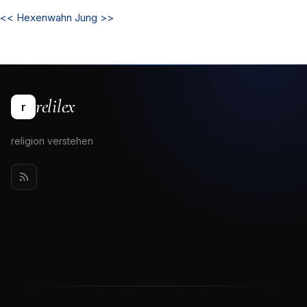
<<
Hexenwahn
Jung
>>
relilex
r
religion verstehen