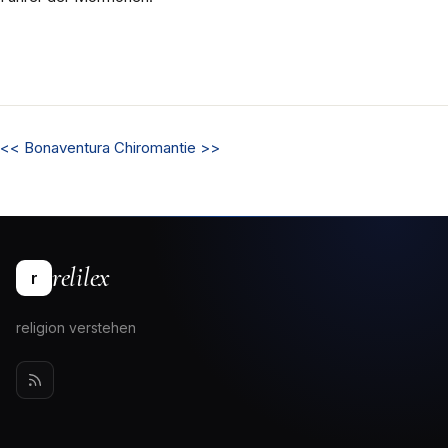
<<
Bonaventura
Chiromantie
>>
relilex
r
religion verstehen