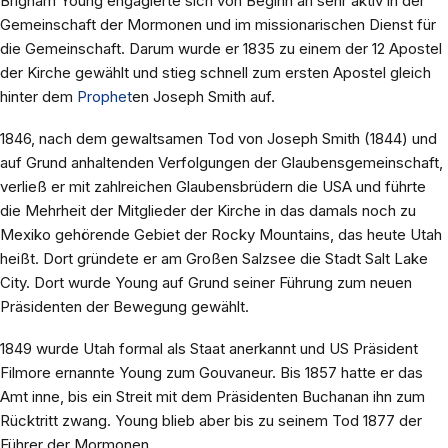
Brigham Young engagierte sich von Beginn an sehr aktiv in der
Gemeinschaft der Mormonen und im missionarischen Dienst für
die Gemeinschaft. Darum wurde er 1835 zu einem der 12 Apostel
der Kirche gewählt und stieg schnell zum ersten Apostel gleich
hinter dem
Prophet
en Joseph Smith auf.
1846, nach dem gewaltsamen Tod von Joseph Smith (1844) und
auf Grund anhaltenden Verfolgungen der Glaubensgemeinschaft,
verließ er mit zahlreichen Glaubensbrüdern die USA und führte
die Mehrheit der Mitglieder der Kirche in das damals noch zu
Mexiko gehörende Gebiet der Rocky Mountains, das heute Utah
heißt. Dort gründete er am Großen Salzsee die Stadt Salt Lake
City. Dort wurde Young auf Grund seiner Führung zum neuen
Präsidenten der Bewegung gewählt.
1849 wurde Utah formal als Staat anerkannt und US Präsident
Filmore ernannte Young zum Gouvaneur. Bis 1857 hatte er das
Amt inne, bis ein Streit mit dem Präsidenten Buchanan ihn zum
Rücktritt zwang. Young blieb aber bis zu seinem Tod 1877 der
Führer der Mormonen.