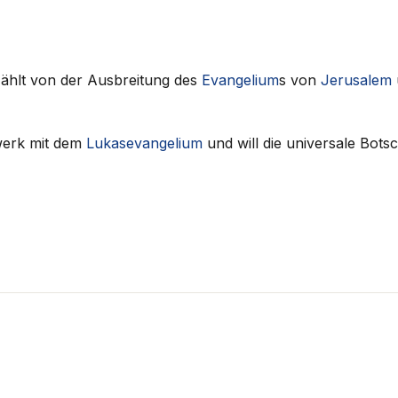
rzählt von der Ausbreitung des
Evangelium
s von
Jerusalem
lwerk mit dem
Lukasevangelium
und will die universale Bot