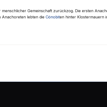
er menschlicher Gemeinschaft zurückzog. Die ersten Anach
en Anachoreten lebten die
Cönobit
en hinter Klostermauern i