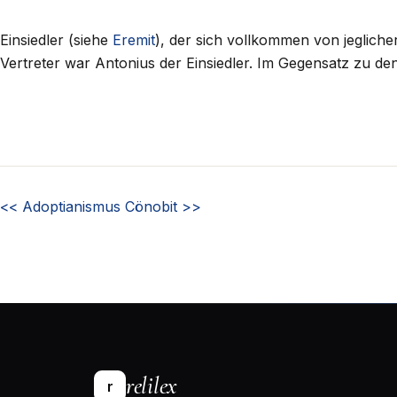
Einsiedler (siehe
Eremit
), der sich vollkommen von jeglich
Vertreter war Antonius der Einsiedler. Im Gegensatz zu d
<<
Adoptianismus
Cönobit
>>
relilex
r