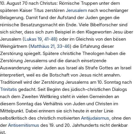
10. August 70 nach Christus: Römische Truppen unter dem
späteren Kaiser Titus zerstören
Jerusalem
nach wochenlanger
Belagerung. Damit fand der Aufstand der Juden gegen die
römische Besatzungsmacht ein Ende. Viele Bibelforscher sind
sich sicher, dass sich zum Beispiel in den Klageworten Jesu über
Jerusalem (
Lukas 19, 41-48
) oder im Gleichnis von den bösen
Weingärtnern (
Matthäus 21, 33-46
) die Erfahrung dieser
Zerstörung spiegelt. Spätere christliche Theologen haben die
Zerstörung Jerusalems und die danach einsetzende
Auswanderung vieler Juden aus Israel als Strafe Gottes an Israel
interpretiert, weil es die Botschaft von Jesus nicht annahm.
Traditionell wird der Zerstörung Jerusalems am 10. Sonntag nach
Trinitatis
gedacht. Seit Beginn des jüdisch-christlichen Dialogs
nach dem Zweiten Weltkrieg steht in vielen Gemeinden an
diesem Sonntag das Verhältnis von Juden und Christen im
Mittelpunkt. Dabei erinnern sie sich heute in erster Linie
selbstkritisch des christlich motivierten
Antijudaismus
, ohne den
der
Antisemitismus
des 19. und 20. Jahrhunderts nicht denkbar
ist.