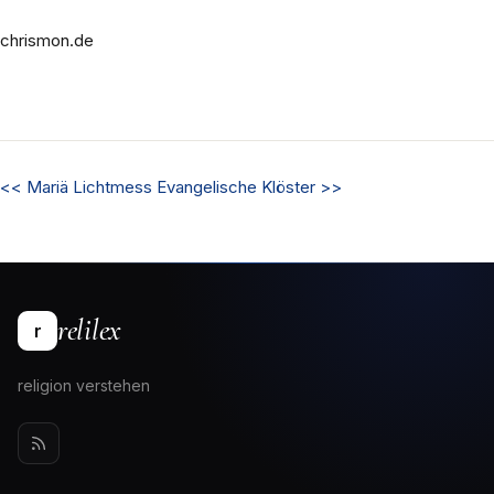
chrismon.de
<<
Mariä Lichtmess
Evangelische Klöster
>>
relilex
r
religion verstehen