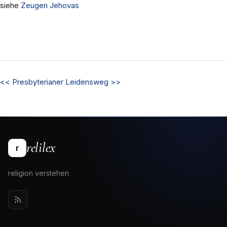
siehe
Zeugen Jehovas
<<
Presbyterianer
Leidensweg
>>
relilex
r
religion verstehen