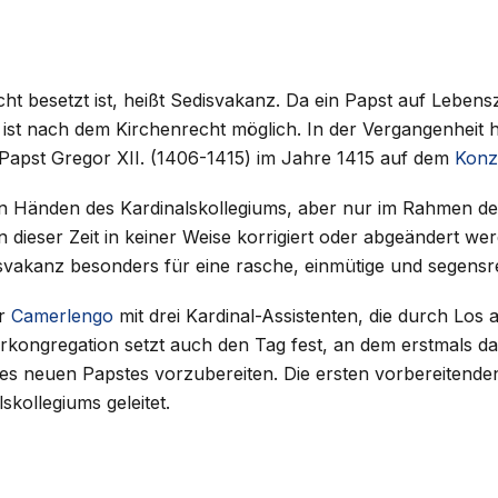
cht besetzt ist, heißt Sedisvakanz. Da ein Papst auf Lebensz
ts ist nach dem Kirchenrecht möglich. In der Vergangenhei
 Papst Gregor XII. (1406-1415) im Jahre 1415 auf dem
Konzi
den Händen des Kardinalskollegiums, aber nur im Rahmen d
dieser Zeit in keiner Weise korrigiert oder abgeändert wer
disvakanz besonders für eine rasche, einmütige und segens
er
Camerlengo
mit drei Kardinal-Assistenten, die durch Los 
rkongregation setzt auch den Tag fest, an dem erstmals d
des neuen Papstes vorzubereiten. Die ersten vorbereitende
skollegiums geleitet.