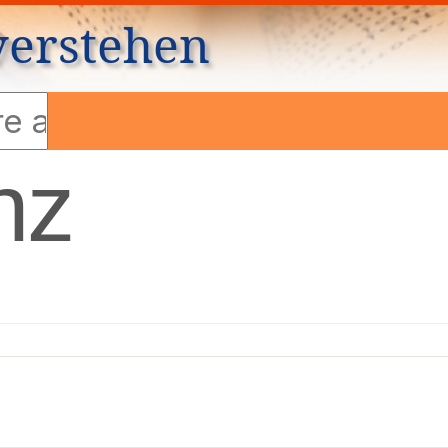
verstehen
nz