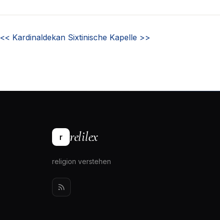
<<
Kardinaldekan
Sixtinische Kapelle
>>
relilex
r
religion verstehen