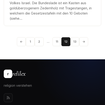
Volkes Israel. Die Bundeslade ist ein Kasten aus
goldüberzogenem Zedernholz mit Tragestangen, in
welchem die Gesetzestafeln mit den 10 Geboten
(siehe…
←
1
2
…
11
12
13
→
relilex
r
religion verstehen