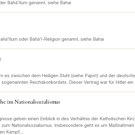
er Bahá’ítum genannt. siehe Bahai
ahá’ítum oder Bahá’í-Religion genannt. siehe Bahai
t
am es zwischen dem Heiligen Stuhl (siehe Papst) und der deutsch
sogenannten Reichskonkordats. Dieser Vertrag war für Hitler ein
he im Nationalsozialismus
nisse geben einen Einblick in des Verhältnis der Katholischen Kir
e) zum Nationalsozialismus. Insbesondere geht es um Maßnahmen
den Kampf…