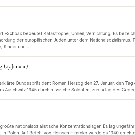
t »Schoa« bedeutet Katastrophe, Unheil, Vernichtung. Es bezeich
ordung der europäischen Juden unter dem Nationalsozialismus. 
e, Kinder und…
 (27.Januar)
erklärte Bundespräsident Roman Herzog den 27. Januar, den Tag 
ers Auschwitz 1945 durch russische Soldaten, zum »Tag des Gede
größte nationalsozialistische Konzentrationslager. Es lag ungefäh
u in Polen. Auf Befehl von Heinrich Himmler wurde es 1940 erricht