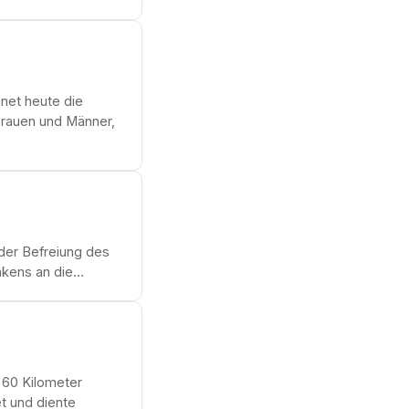
net heute die
Frauen und Männer,
der Befreiung des
nkens an die…
r 60 Kilometer
et und diente