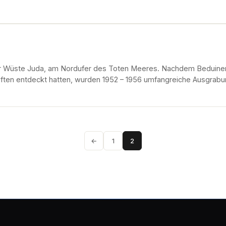
der Wüste Juda, am Nordufer des Toten Meeres. Nachdem Beduinen
iften entdeckt hatten, wurden 1952 – 1956 umfangreiche Ausgrabu
←
1
2