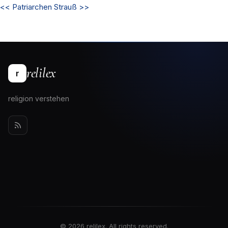
<<
Patriarchen
Strauß
>>
relilex
r
religion verstehen
© 2026 relilex. All rights reserved.