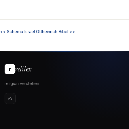
<<
Schema Israel
Ottheinrich Bibel
>>
relilex
r
religion verstehen