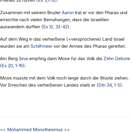
Freiheit zu führen (
Ex 3,1-12
).
Zusammen mit seinem Bruder
Aaron
trat er vor den Pharao und
erreichte nach vielen Bemühungen, dass die Israeliten
auswandern durften (
Ex 12, 32-42
).
Auf dem Weg in das verheißene (=versprochene) Land Israel
wurden sie am
Schilfmeer
vor der Armee des Pharao gerettet.
Am Berg
Sinai
empfing dann Mose für das Volk die
Zehn Gebote
(
Ex 20, 1-16
).
Mose musste mit dem Volk noch lange durch die Wüste ziehen.
Vor Erreichen des verheißenen Landes starb er (
Dtn 34, 1-5
).
<<
Mohammed
Monotheismus
>>