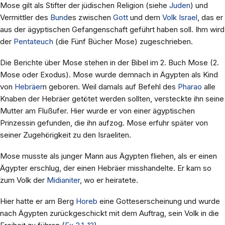
Mose gilt als Stifter der jüdischen Religion (siehe
Juden
) und
Vermittler des
Bund
es zwischen
Gott
und dem
Volk Israel
, das er
aus der ägyptischen Gefangenschaft geführt haben soll. Ihm wird
der
Pentateuch
(die Fünf Bücher Mose) zugeschrieben.
Die Berichte über Mose stehen in der Bibel im 2. Buch Mose (2.
Mose oder Exodus). Mose wurde demnach in Ägypten als Kind
von
Hebräer
n geboren. Weil damals auf Befehl des
Pharao
alle
Knaben der Hebräer getötet werden sollten, versteckte ihn seine
Mutter am Flußufer. Hier wurde er von einer ägyptischen
Prinzessin gefunden, die ihn aufzog. Mose erfuhr später von
seiner Zugehörigkeit zu den Israeliten.
Mose musste als junger Mann aus Ägypten fliehen, als er einen
Ägypter erschlug, der einen Hebräer misshandelte. Er kam so
zum Volk der
Midianiter
, wo er heiratete.
Hier hatte er am Berg
Horeb
eine Gotteserscheinung und wurde
nach Ägypten zurückgeschickt mit dem Auftrag, sein Volk in die