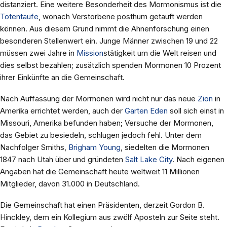
distanziert. Eine weitere Besonderheit des Mormonismus ist die
Totentaufe
, wonach Verstorbene posthum getauft werden
können. Aus diesem Grund nimmt die Ahnenforschung einen
besonderen Stellenwert ein. Junge Männer zwischen 19 und 22
müssen zwei Jahre in
Mission
stätigkeit um die Welt reisen und
dies selbst bezahlen; zusätzlich spenden Mormonen 10 Prozent
ihrer Einkünfte an die Gemeinschaft.
Nach Auffassung der Mormonen wird nicht nur das neue
Zion
in
Amerika errichtet werden, auch der
Garten Eden
soll sich einst in
Missouri, Amerika befunden haben; Versuche der Mormonen,
das Gebiet zu besiedeln, schlugen jedoch fehl. Unter dem
Nachfolger Smiths,
Brigham Young
, siedelten die Mormonen
1847 nach Utah über und gründeten
Salt Lake City
. Nach eigenen
Angaben hat die Gemeinschaft heute weltweit 11 Millionen
Mitglieder, davon 31.000 in Deutschland.
Die Gemeinschaft hat einen Präsidenten, derzeit Gordon B.
Hinckley, dem ein Kollegium aus zwölf Aposteln zur Seite steht.