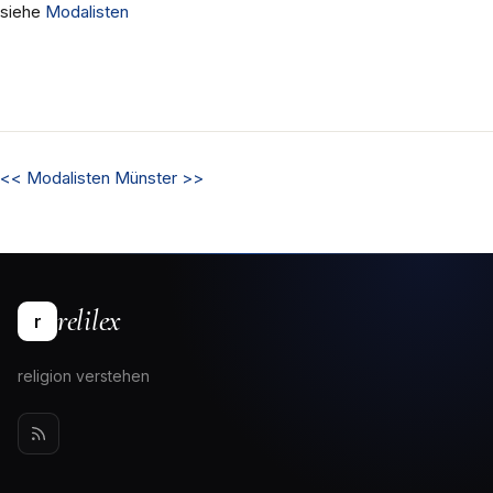
siehe
Modalisten
<<
Modalisten
Münster
>>
relilex
r
religion verstehen