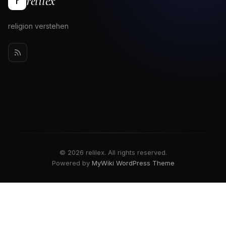
relilex
r
religion verstehen
© 2026 relilex. All rights reserved.
Powered by
MyWiki WordPress Theme