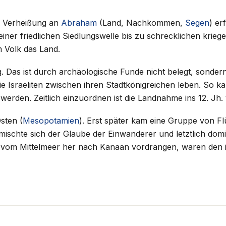
ne Verheißung an
Abraham
(Land, Nachkommen,
Segen
) er
iner friedlichen Siedlungswelle bis zu schrecklichen krieg
em Volk das Land.
. Das ist durch archäologische Funde nicht belegt, sondern
e Israeliten zwischen ihren Stadtkönigreichen leben. So
rden. Zeitlich einzuordnen ist die Landnahme ins 12. Jh. v
sten (
Mesopotamien
). Erst später kam eine Gruppe von F
rmischte sich der Glaube der Einwanderer und letztlich dom
e vom Mittelmeer her nach Kanaan vordrangen, waren den i