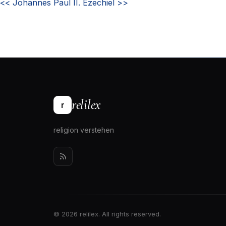
<<
Johannes Paul II.
Ezechiel
>>
relilex
r
religion verstehen
© 2026 relilex. All rights reserved.