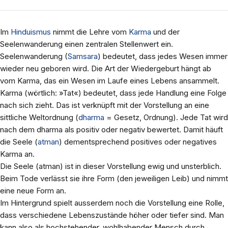
Im
Hinduismus
nimmt die Lehre vom
Karma
und der
Seelenwanderung einen zentralen Stellenwert ein.
Seelenwanderung (
Samsara
) bedeutet, dass jedes Wesen immer
wieder neu geboren wird. Die Art der Wiedergeburt hängt ab
vom Karma, das ein Wesen im Laufe eines Lebens ansammelt.
Karma (wörtlich: »Tat«) bedeutet, dass jede Handlung eine Folge
nach sich zieht. Das ist verknüpft mit der Vorstellung an eine
sittliche Weltordnung (
dharma
= Gesetz, Ordnung). Jede Tat wird
nach dem dharma als positiv oder negativ bewertet. Damit häuft
die Seele (
atman
) dementsprechend positives oder negatives
Karma an.
Die Seele (atman) ist in dieser Vorstellung ewig und unsterblich.
Beim Tode verlässt sie ihre Form (den jeweiligen Leib) und nimmt
eine neue Form an.
Im Hintergrund spielt ausserdem noch die Vorstellung eine Rolle,
dass verschiedene Lebenszustände höher oder tiefer sind. Man
kann also als hochstehender, wohlhabender Mensch durch