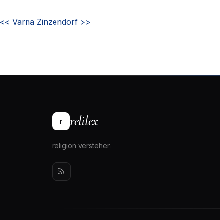
<<
Varna
Zinzendorf
>>
relilex
r
religion verstehen