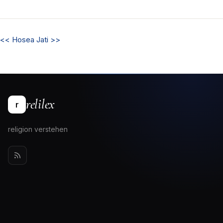
<<
Hosea
Jati
>>
relilex
r
religion verstehen