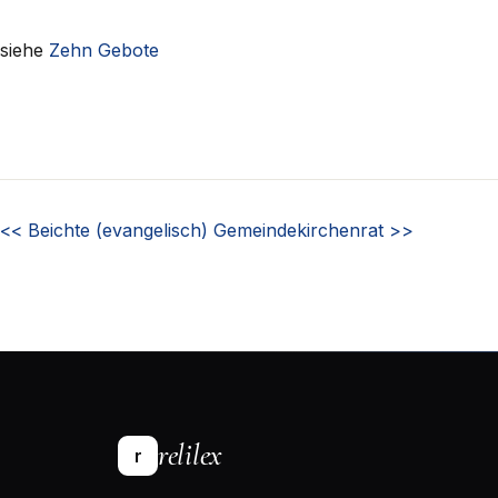
siehe
Zehn Gebote
<<
Beichte (evangelisch)
Gemeindekirchenrat
>>
relilex
r