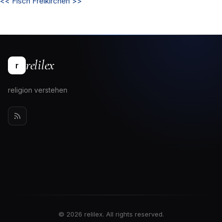
<<
Fisch
Freikirchen
>>
relilex
r
religion verstehen
© 2026 relilex. All rights reserved.