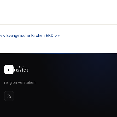
<<
Evangelische Kirchen
EKD
>>
relilex
r
religion verstehen