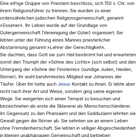
Eine eifrige Gruppe von Priestern beschloss, sich 150 v. Chr. von
ihrem Religionsführer zu trennen. Sie wurden zu einer
ordensähnlichen jüdischen Religionsgemeinschaft, genannt
»Essener«. Ihr Leben wurde auf der Grundlage von
Gütergemeinschaft (Vereinigung der Güter) organisiert. Sie
lebten unter der Führung eines Mannes priesterlicher
Abstammung genannt »Lehrer der Gerechtigkeit«.
Sie dachten, dass Gott sie zum Heil bestimmt hat und erwarteten
somit den Triumph der »Söhne des Lichts« (sich selbst) und den
Untergang der »Söhne der Finsternis« (sündige Juden, Heiden,
Römer). Ihr wohl berühmtestes Mitglied war Johannes der
Täufer. Über ihn hatte auch
Jesus
Kontakt zu ihnen. Er lebte aber
nicht nach ihrer Art und Weise, sondern ging seine eigenen
Wege. Sie weigerten sich einen Tempel zu besuchen und
bezeichneten als erste die Sklaverei als Menschenschänderei.
Im Gegensatz zu den Pharisäern und den Sadduzäern lehnten sie
Gewalt gegen die Römer ab. Sie sehnten sie an einem Leben
ohne Fremdenherrschaft. Sie lebten in völliger Abgeschiedenheit
in kleinen unabhängigen Gemeinschaft und betrieben