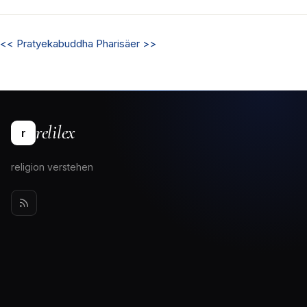
<<
Pratyekabuddha
Pharisäer
>>
relilex
r
religion verstehen